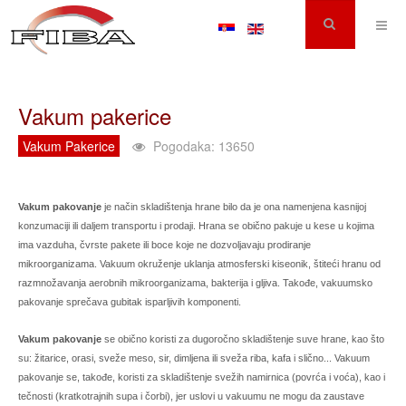
Vakum pakerice
Vakum Pakerice
Pogodaka: 13650
Vakum pakovanje
je način skladištenja hrane bilo da je ona namenjena kasnijoj
konzumaciji ili daljem transportu i prodaji. Hrana se obično pakuje u kese u kojima
ima vazduha, čvrste pakete ili boce koje ne dozvoljavaju prodiranje
mikroorganizama. Vakuum okruženje uklanja atmosferski kiseonik, štiteći hranu od
razmnožavanja aerobnih mikroorganizama, bakterija i gljiva. Takođe, vakuumsko
pakovanje sprečava gubitak isparljivih komponenti.
Vakum pakovanje
se obično koristi za dugoročno skladištenje suve hrane, kao što
su: žitarice, orasi, sveže meso, sir, dimljena ili sveža riba, kafa i slično... Vakuum
pakovanje se, takođe, koristi za skladištenje svežih namirnica (povrća i voća), kao i
tečnosti (kratkotrajnih supa i čorbi), jer uslovi u vakuumu ne mogu da zaustave