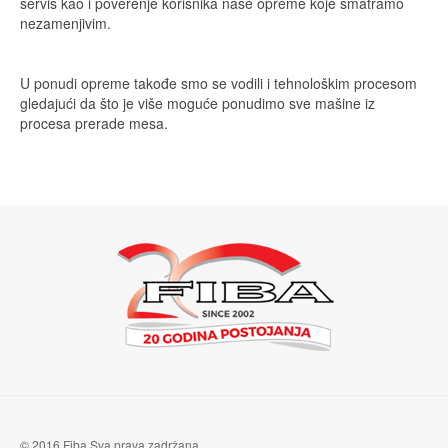
servis kao i poverenje korisnika naše opreme koje smatramo
nezamenjivim.
U ponudi opreme takođe smo se vodili i tehnološkim procesom
gledajući da što je više moguće ponudimo sve mašine iz
procesa prerade mesa.
© 2016 Fiba Sva prava zadržana.