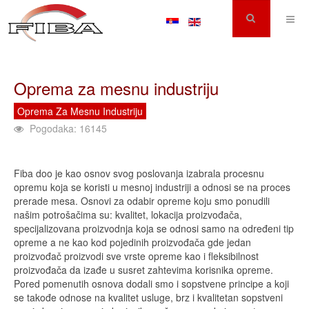
Oprema za mesnu industriju
Oprema Za Mesnu Industriju
Pogodaka: 16145
Fiba doo je kao osnov svog poslovanja izabrala procesnu
opremu koja se koristi u mesnoj industriji a odnosi se na proces
prerade mesa. Osnovi za odabir opreme koju smo ponudili
našim potrošačima su: kvalitet, lokacija proizvođača,
specijalizovana proizvodnja koja se odnosi samo na određeni tip
opreme a ne kao kod pojedinih proizvođača gde jedan
proizvođač proizvodi sve vrste opreme kao i fleksibilnost
proizvođača da izađe u susret zahtevima korisnika opreme.
Pored pomenutih osnova dodali smo i sopstvene principe a koji
se takođe odnose na kvalitet usluge, brz i kvalitetan sopstveni